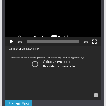
Player
00:00
00:06
Video
Code 150: Unknown error.
Player
Download File: https://www.youtube.com/watch?v=jGSuKPIBOqg&t=28s&_=2
Recent Post